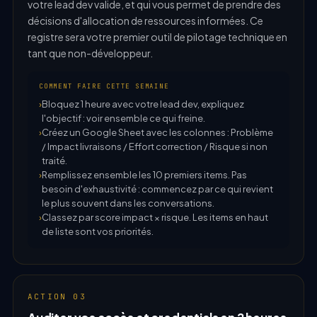
votre lead dev valide, et qui vous permet de prendre des
décisions d'allocation de ressources informées. Ce
registre sera votre premier outil de pilotage technique en
tant que non-développeur.
COMMENT FAIRE CETTE SEMAINE
Bloquez 1 heure avec votre lead dev, expliquez
l'objectif : voir ensemble ce qui freine.
Créez un Google Sheet avec les colonnes : Problème
/ Impact livraisons / Effort correction / Risque si non
traité.
Remplissez ensemble les 10 premiers items. Pas
besoin d'exhaustivité : commencez par ce qui revient
le plus souvent dans les conversations.
Classez par score impact × risque. Les items en haut
de liste sont vos priorités.
ACTION 03