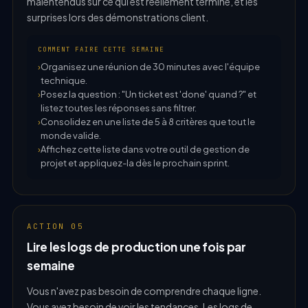
malentendus sur ce qui est réellement terminé, et les
surprises lors des démonstrations client.
COMMENT FAIRE CETTE SEMAINE
Organisez une réunion de 30 minutes avec l'équipe
technique.
Posez la question : "Un ticket est 'done' quand ?" et
listez toutes les réponses sans filtrer.
Consolidez en une liste de 5 à 8 critères que tout le
monde valide.
Affichez cette liste dans votre outil de gestion de
projet et appliquez-la dès le prochain sprint.
ACTION 05
Lire les logs de production une fois par
semaine
Vous n'avez pas besoin de comprendre chaque ligne.
Vous avez besoin de voir les tendances. Les logs de