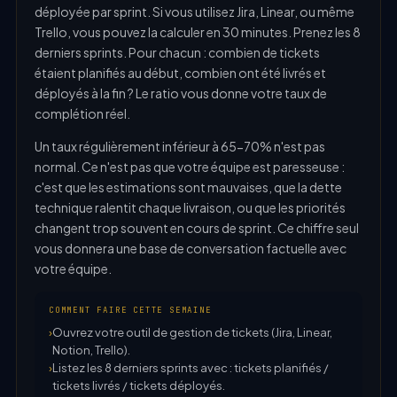
déployée par sprint. Si vous utilisez Jira, Linear, ou même
Trello, vous pouvez la calculer en 30 minutes. Prenez les 8
derniers sprints. Pour chacun : combien de tickets
étaient planifiés au début, combien ont été livrés et
déployés à la fin ? Le ratio vous donne votre taux de
complétion réel.
Un taux régulièrement inférieur à 65-70% n'est pas
normal. Ce n'est pas que votre équipe est paresseuse :
c'est que les estimations sont mauvaises, que la dette
technique ralentit chaque livraison, ou que les priorités
changent trop souvent en cours de sprint. Ce chiffre seul
vous donnera une base de conversation factuelle avec
votre équipe.
COMMENT FAIRE CETTE SEMAINE
Ouvrez votre outil de gestion de tickets (Jira, Linear,
Notion, Trello).
Listez les 8 derniers sprints avec : tickets planifiés /
tickets livrés / tickets déployés.