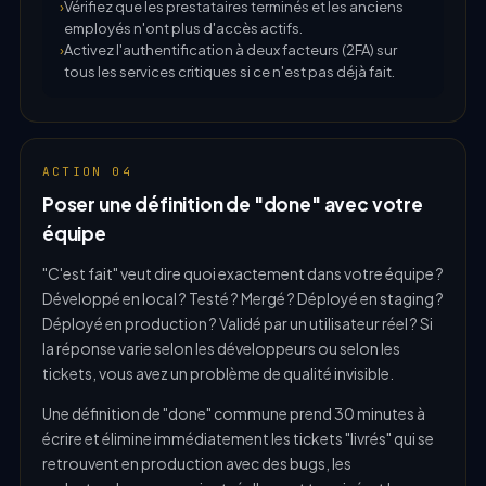
Vérifiez que les prestataires terminés et les anciens
employés n'ont plus d'accès actifs.
Activez l'authentification à deux facteurs (2FA) sur
tous les services critiques si ce n'est pas déjà fait.
ACTION 04
Poser une définition de "done" avec votre
équipe
"C'est fait" veut dire quoi exactement dans votre équipe ?
Développé en local ? Testé ? Mergé ? Déployé en staging ?
Déployé en production ? Validé par un utilisateur réel ? Si
la réponse varie selon les développeurs ou selon les
tickets, vous avez un problème de qualité invisible.
Une définition de "done" commune prend 30 minutes à
écrire et élimine immédiatement les tickets "livrés" qui se
retrouvent en production avec des bugs, les