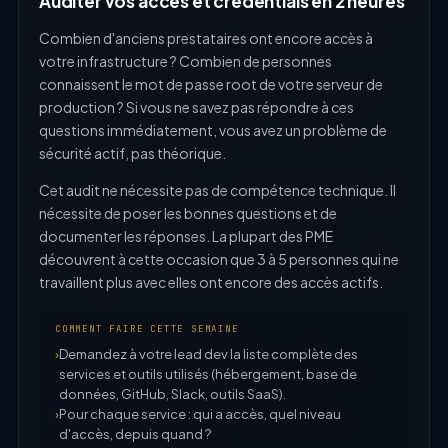
Auditer vos accès et credentials en 2 heures
Combien d'anciens prestataires ont encore accès à
votre infrastructure ? Combien de personnes
connaissent le mot de passe root de votre serveur de
production ? Si vous ne savez pas répondre à ces
questions immédiatement, vous avez un problème de
sécurité actif, pas théorique.
Cet audit ne nécessite pas de compétence technique. Il
nécessite de poser les bonnes questions et de
documenter les réponses. La plupart des PME
découvrent à cette occasion que 3 à 5 personnes qui ne
travaillent plus avec elles ont encore des accès actifs.
COMMENT FAIRE CETTE SEMAINE
Demandez à votre lead dev la liste complète des
services et outils utilisés (hébergement, base de
données, GitHub, Slack, outils SaaS).
Pour chaque service : qui a accès, quel niveau
d'accès, depuis quand ?