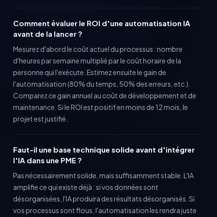
Comment évaluer le ROI d'une automatisation IA
avant de la lancer ?
Mesurez d'abord le coût actuel du processus : nombre
d'heures par semaine multiplié par le coût horaire de la
personne qui l'exécute. Estimez ensuite le gain de
l'automatisation (80% du temps, 50% des erreurs, etc.).
Comparez ce gain annuel au coût de développement et de
maintenance. Si le ROI est positif en moins de 12 mois, le
projet est justifié.
Faut-il une base technique solide avant d'intégrer
l'IA dans une PME ?
Pas nécessairement solide, mais suffisamment stable. L'IA
amplifie ce qui existe déjà : si vos données sont
désorganisées, l'IA produira des résultats désorganisés. Si
vos processus sont flous, l'automatisation les rendra juste