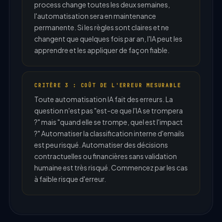
process change toutes les deux semaines,
l'automatisation sera en maintenance
permanente. Si les règles sont claires et ne
changent que quelques fois par an, l'IA peut les
apprendre et les appliquer de façon fiable.
CRITÈRE 3 : COÛT DE L'ERREUR MESURABLE
Toute automatisation IA fait des erreurs. La
question n'est pas "est-ce que l'IA se trompera
?" mais "quand elle se trompe, quel est l'impact
?" Automatiser la classification interne d'emails
est peu risqué. Automatiser des décisions
contractuelles ou financières sans validation
humaine est très risqué. Commencez par les cas
à faible risque d'erreur.