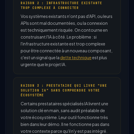
RAISON 2 : INFRASTRUCTURE EXISTANTE
TROP COMPLEXE À CONNECTER
Vos systèmes existants n'ont pas d'API, ou leurs
APIs sont mal documentées, ou la connexion
est techniquement risquée. On contourne en
construisant l'IA à côté. Le problème : si
l'infrastructure existante est trop complexe
pour être connectée à un nouveau composant,
c'est un signal que la
dette technique
est plus
urgente que le projet IA.
RAISON 3 : PRESTATAIRE QUI LIVRE "UNE
SOLUTION IA" SANS COMPRENDRE VOTRE
ÉCOSYSTÈME
Certains prestataires spécialisés IA livrent une
solution clé en main, sans audit préalable de
votre écosystème. Leur outil fonctionne très
bien dans leur démo. Il ne fonctionne pas dans
votre contexte parce qu'il n'y est pas intégré.