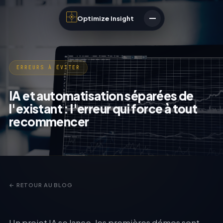
Optimize Insight
ERREURS À ÉVITER
IA et automatisation séparées de
l'existant : l'erreur qui force à tout
recommencer
← RETOUR AU BLOG
Un projet IA se lance, les premières démos sont