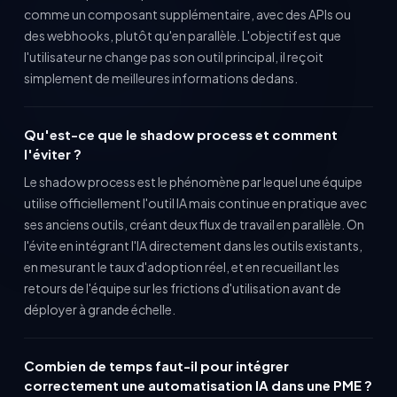
comme un composant supplémentaire, avec des APIs ou
des webhooks, plutôt qu'en parallèle. L'objectif est que
l'utilisateur ne change pas son outil principal, il reçoit
simplement de meilleures informations dedans.
Qu'est-ce que le shadow process et comment
l'éviter ?
Le shadow process est le phénomène par lequel une équipe
utilise officiellement l'outil IA mais continue en pratique avec
ses anciens outils, créant deux flux de travail en parallèle. On
l'évite en intégrant l'IA directement dans les outils existants,
en mesurant le taux d'adoption réel, et en recueillant les
retours de l'équipe sur les frictions d'utilisation avant de
déployer à grande échelle.
Combien de temps faut-il pour intégrer
correctement une automatisation IA dans une PME ?